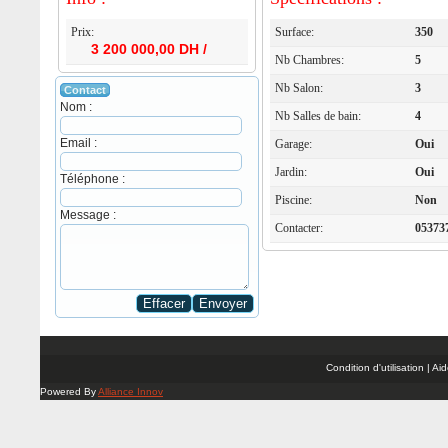
Prix:
Surface:
350
3 200 000,00 DH /
Nb Chambres:
5
Nb Salon:
3
Contact
Nom :
Nb Salles de bain:
4
Email :
Garage:
Oui
Jardin:
Oui
Téléphone :
Piscine:
Non
Message :
Contacter:
05373
Condition d'utilisation | A
Powered By
Alliance Innov