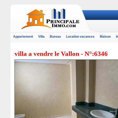
Appartement
Villa
Bureau
Location vacances
Maison
I
villa a vendre le Vallon - N°:6346